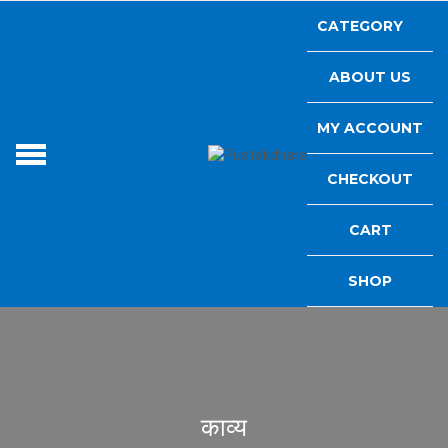
Skip
CATEGORY
to
content
ABOUT US
MY ACCOUNT
PUSTAKDHAR
Read Books
CHECKOUT
CART
SHOP
काव्य