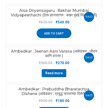
Aisa Dnyansagaru : Bakhar Mumbai
Vidyapeethachi (ऐसा ज्ञानसागरु : बखर मुंबई विद्यापीठाची)
SALE!
₹
675.00
₹
540.00
ADD TO CART
Ambedkar : Jeenan Aani Varasa (आंबेडकर : जीवन
आणि वारसा )
SALE!
₹
300.00
₹
270.00
Read more
Ambedkar : Prabuddha Bharatachya
Dishene (आंबेडकर : प्रबुद्ध भारताच्या दिशेने )
SALE!
₹
200.00
₹
180.00