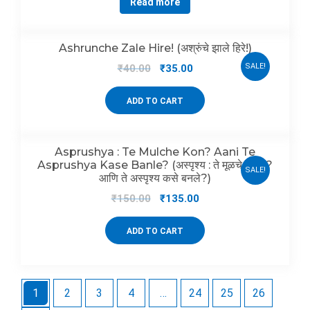
Read more
Ashrunche Zale Hire! (अश्रुंचे झाले हिरे!)
SALE!
₹
40.00
₹
35.00
ADD TO CART
Asprushya : Te Mulche Kon? Aani Te
Asprushya Kase Banle? (अस्पृश्य : ते मूळचे कोण ?
SALE!
आणि ते अस्पृश्य कसे बनले?)
₹
150.00
₹
135.00
ADD TO CART
1
2
3
4
…
24
25
26