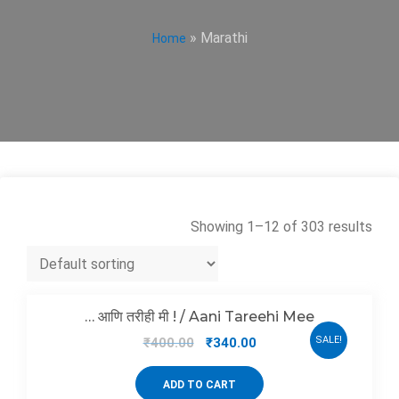
» Marathi
Home
Showing 1–12 of 303 results
… आणि तरीही मी ! / Aani Tareehi Mee
SALE!
₹
400.00
₹
340.00
ADD TO CART