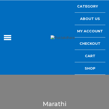
Skip
CATEGORY
to
content
ABOUT US
MY ACCOUNT
PUSTAKDHAR
Read Books
CHECKOUT
CART
SHOP
Marathi